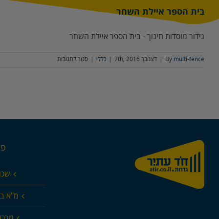
בית הספר איילת השחר
גידור מוסדות חינוך - בית הספר איילת השחר
על
multi-fence
By
|
דצמבר 7th, 2016
|
כללי
|
סגור לתגובות
בית
הספר
איילת
השחר
פר
שכו
מ"א בא
מרכז 