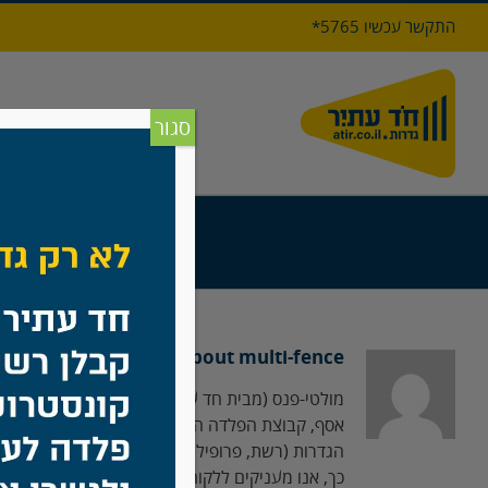
לג
התקשר עכשיו 5765*
תוכן
דף הבי
סגור
About
multi-fence
הגדרות (רשת, פרופילים, מעקות, מאחזי יד, שערים,
כך, אנו מעניקים ללקוח שירות מלא באתר, מ-א' וע