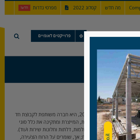
Comp
מה חדש
קטלוג 2022
מפרטי גדרות
חדש!
תיק עבודות
פרוייקטים לאומיים
מולטי-פנס (מבית חד עתיר), היא חברה המורכבת מצוות עתיר ניסיון ועוסקת בייצור, התאמה והתקנה של גדרות לכל מטרה. מולטי-פנס אשר הוקמה ב2014, היא חברה משותפת לקבוצת חד
ת יהודה ב40 השנים האחרונות. כולנו חברנו יחד, על מנת להקים חברה מודרנית, המייצרת ומתקינה את כלל סוגי
ם אנו פועלים (פרגולות, סולמות, דלתות וחלונות שירות ועוד).
רדי ממשלה וחברות ממשלתיות; אך, שומרים על הרוח הצעירה,