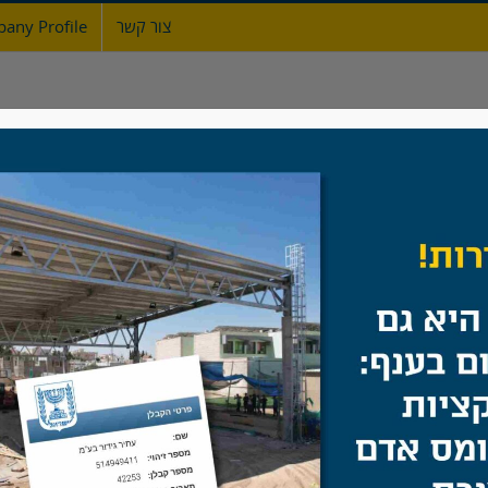
צור קשר
any Profile
ת
אודות
גדרות
מעקות ברזל
שערים
multi-fence
בית
/
multi-fence
אסף, קבוצת הפלדה הגדולה בישראל ומשפחת כהן אשר הובילה את קבוצ
 פשפשים) וכן אמונה על ייצור והתקנה של מוצרי פלדה נוספים באתרים בה
ד ת'. אנו עובדים מזה שנים עם מיטב הקבלנים, העיריות והמועצות, מש