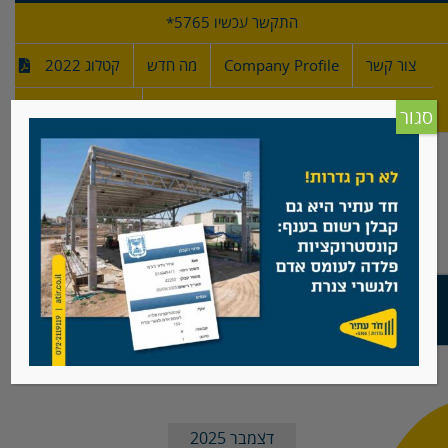
לג
התקשר עכשיו 5765*
תוכן
צור קשר
Company Profile
מה חדש
קטלוג 2022
מפרטי גדרות
חדש!
סגור
מה חדש
דצמבר 2025