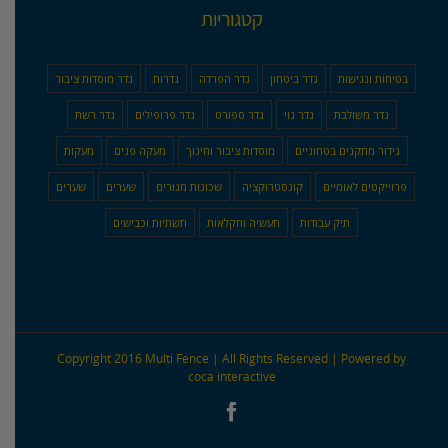
קטגוריות
בטיחות ונגישות
גדר ביטחון
גדר הפרדה
גדרות
גדר מוסדות ציבור
גדר משולבת
גדר נוי
גדר ספורט
גדר פרופילים
גדר רשת
גידור מתקנים בטחוניים
מוסדות ציבור וחינוך
מעקה פנים
מעקות
פרוייקטים לאומיים
קונסטרוקציה
שכונות מגורים
שערים
שערים
תיק עבודות
תעשיה וחקלאות
תשתיות וכבישים
Copyright 2016 Multi Fence | All Rights Reserved | Powered by
coca interactive
Facebook