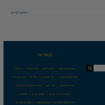
המשך בקריאה
קטגוריות
בטיחות ונגישות
גדר ביטחון
גדר הפרדה
גדרות
גדר מוסדות ציבור
גדר משולבת
גדר נוי
גדר ספורט
גדר פרופילים
גדר רשת
גידור מתקנים בטחוניים
מוסדות ציבור וחינוך
מעקה פנים
מעקות
פרוייקטים לאומיים
קונסטרוקציה
שכונות מגורים