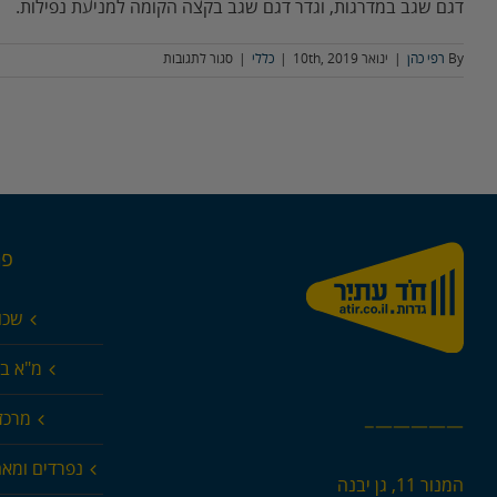
דגם שגב במדרגות, וגדר דגם שגב בקצה הקומה למניעת נפילות.
על
By
רפי כהן
|
ינואר 10th, 2019
|
כללי
|
סגור לתגובות
דגם
"שגב"
–
גדר
בטיחות
לענף
הבנייה
פר
שכו
מ"א בא
מרכז 
—————–
נפרדים ומא
המנור 11, גן יבנה