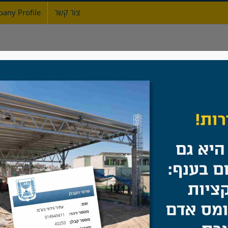
צור קשר
any Profile
ת
אודות
גדרות
מעקות ברזל
שערים
ענף הבנייה
בית
/
להוסיף קוד לפני </head> תג.
ענף הבנייה