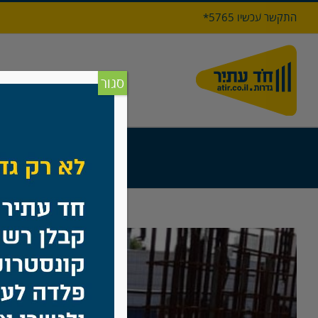
לג
התקשר עכשיו 5765*
תוכן
דף הבי
סגור