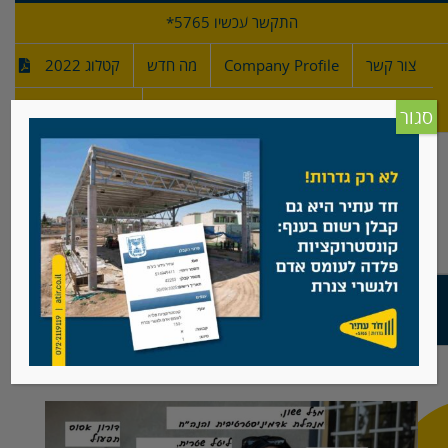
לג
התקשר עכשיו 5765*
תוכן
צור קשר
Company Profile
מה חדש
קטלוג 2022
מפרטי גדרות
חדש!
סגור
עובדי החברה