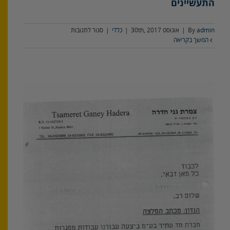
התעשיינים
על
admin
By
|
אוגוסט 30th, 2017
|
כללי
|
סגור לתגובות
אהוד
המשך בקריאה
כהן,
מנכ״ל
חד
עתיר
–
התאחדות
התעשיינים