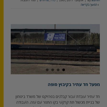
על
admin
By
|
אוקטובר 29th, 2017
|
כללי
,
מה חדש
|
סגור לתגובות
גדר
המשך בקריאה
מסגרות
מפרופילים
–
דגם
עפרוני
ריבועים
מפעל חד עתיר בקיבוץ סופה
חד עתיר עובדת עבור קבלנים בפרויקט של משרד ביטחון
של בניית מכשול תת קרקעי בקו התפר עם עזה. העבודה