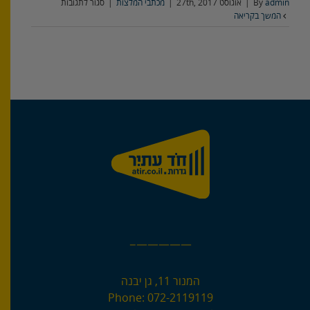
על
admin
By
|
אוגוסט 27th, 2017
|
מכתבי המלצות
|
סגור לתגובות
BrightSource
המשך בקריאה
–
מכתב
המלצה
—————–
המנור 11, גן יבנה
Phone:
072-2119119