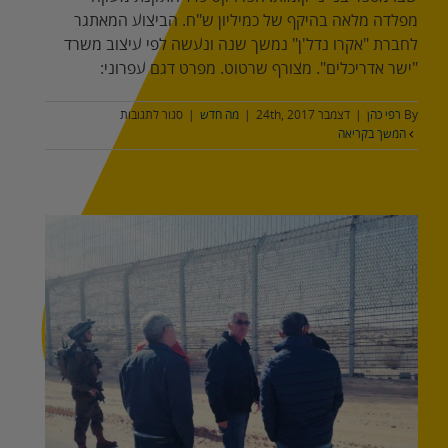
מפלדה מלאה בהיקף של כמיליון ש"ח. הביצוע המאתגר
לחברת "אקרו נדל'ן" נמשך שנה ונעשה לפי עיצוב משרד
"ישר אדריכלים". מצורף שרטוט. מפרט דגם עפרוני:
על
By
רפי כהן
|
דצמבר 24th, 2017
|
מה חדש
|
סגור לתגובות
גדר
המשך בקריאה
מעקה
מפרופילים,
מרפסות
פרויקט
נויה,
יפו
פר