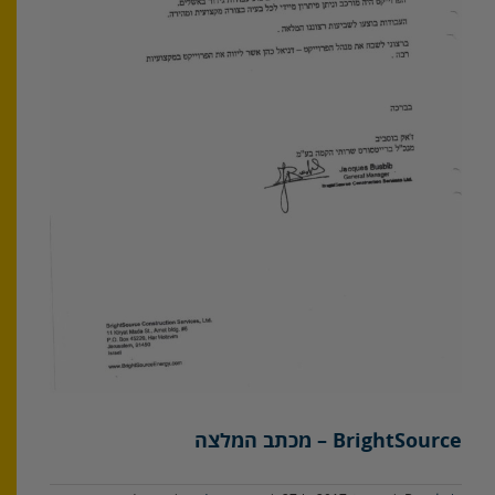
BrightSource – מכתב המלצה