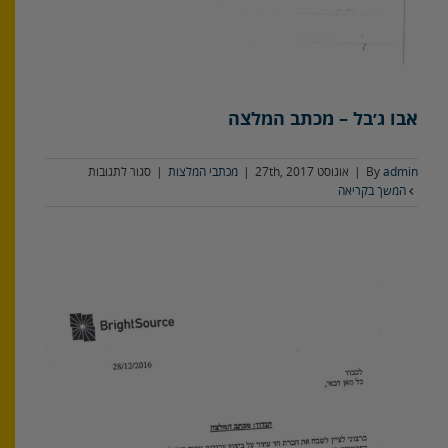
אבו ג׳בל – מכתב המלצה
על
admin
By
|
אוגוסט 27th, 2017
|
מכתבי המלצות
|
סגור לתגובות
אבו
המשך בקריאה
ג׳בל
–
מכתב
המלצה