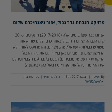
פרויקט הגבהת גדר גבול, אזור ניצנה/כרם שלום
אנחנו כבר שם! בימים אלה (2017-2018) מתקינים כ- 20
ק"מ הגבהה של גדר הגבול באזור כרם שלום שהוא אזור
משולש גבולות - ישראל/עזה, מצרים. זהו פרויקט לאומי ולא
הראשון שאנחנו עובדים כאן באזור; גם את גדר הגבול
המקורית (זו שכעת מגביהים) תכננו בעבר עם הצבא וניהלנו
את ההקמה. ניהל את הפרויקט דניאל כהן (בתמונה)
על
By
רפי כהן
|
דצמבר 13th, 2017
|
כללי
,
מה חדש
|
סגור לתגובות
פרויקט
המשך בקריאה
הגבהת
גדר
גבול,
אזור
ניצנה/כרם
שלום