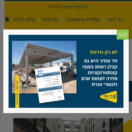
לג
התקשר עכשיו 5765*
תוכן
צור קשר
Company Profile
מה חדש
קטלוג 2022
מפרטי גדרות
חדש!
סגור
מעקה למדרגות