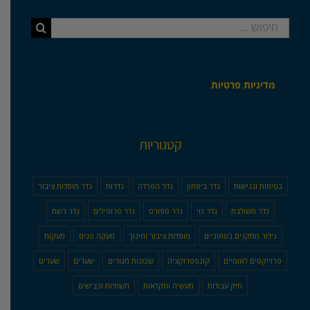
חיפוש...
מדיניות פרטיות
קטגוריות
בטיחות ונגישות
גדר ביטחון
גדר הפרדה
גדרות
גדר מוסדות ציבור
גדר משולבת
גדר נוי
גדר ספורט
גדר פרופילים
גדר רשת
גידור מתקנים בטחוניים
מוסדות ציבור וחינוך
מעקה פנים
מעקות
פרוייקטים לאומיים
קונסטרוקציה
שכונות מגורים
שערים
שערים
תיק עבודות
תעשיה וחקלאות
תשתיות וכבישים