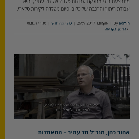
מתבצעת בידי מחלקת עבודות פלדה של חד עתיר, והיא
עבודת ריתוך והרכבה של כלובי סיום מפלדה לקירות סלארי.
על
admin
By
|
אוקטובר 29th, 2017
|
כללי
,
מה חדש
|
סגור לתגובות
מפעל
המשך בקריאה
חד
עתיר
בקיבוץ
סופה
אהוד כהן, מנכ״ל חד עתיר – התאחדות