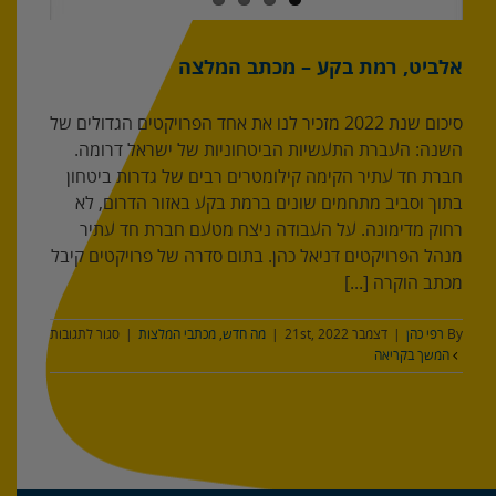
אלביט, רמת בקע – מכתב המלצה
סיכום שנת 2022 מזכיר לנו את אחד הפרויקטים הגדולים של
השנה: העברת התעשיות הביטחוניות של ישראל דרומה.
חברת חד עתיר הקימה קילומטרים רבים של גדרות ביטחון
בתוך וסביב מתחמים שונים ברמת בקע באזור הדרום, לא
רחוק מדימונה. על העבודה ניצח מטעם חברת חד עתיר
מנהל הפרויקטים דניאל כהן. בתום סדרה של פרויקטים קיבל
מכתב הוקרה [...]
על
By
רפי כהן
|
דצמבר 21st, 2022
|
מה חדש
,
מכתבי המלצות
|
סגור לתגובות
אלביט,
המשך בקריאה
רמת
בקע
–
מכתב
המלצה