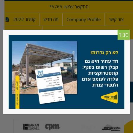
לג
התקשר עכשיו 5765*
תוכן
צור קשר
Company Profile
מה חדש
קטלוג 2022
מפרטי גדרות
חדש!
סגור
מכתב המלצה