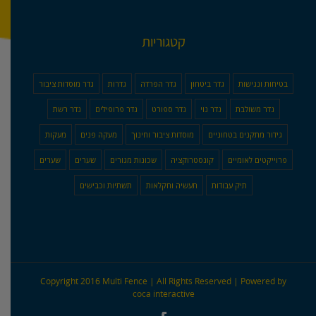
קטגוריות
בטיחות ונגישות
גדר ביטחון
גדר הפרדה
גדרות
גדר מוסדות ציבור
גדר משולבת
גדר נוי
גדר ספורט
גדר פרופילים
גדר רשת
גידור מתקנים בטחוניים
מוסדות ציבור וחינוך
מעקה פנים
מעקות
פרוייקטים לאומיים
קונסטרוקציה
שכונות מגורים
שערים
שערים
תיק עבודות
תעשיה וחקלאות
תשתיות וכבישים
Copyright 2016 Multi Fence | All Rights Reserved | Powered by
coca interactive