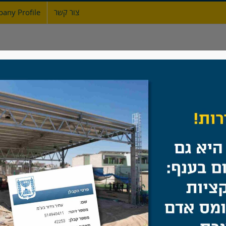
צור קשר
any Profile
ת
אודות
גדרות
מעקות ברזל
שערים
מגרש ספורט
בית
/
להוסיף קוד לפני </head> תג.
מגרש ספורט