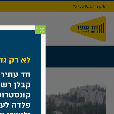
לג
התקשר עכשיו 5765*
תוכן
דף הבי
סגור