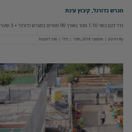
מגרש כדורגל, קיבוץ עינת
גדר דגם נשר 1.10 מטר באורך 90 מטרים במגרש כדורגל + 3 שערי פלדה. לכוחותינו שלום
על
By
רפי כהן
|
ספטמבר 13th, 2018
|
כללי
|
סגור לתגובות
מגרש
כדורגל,
קיבוץ
עינת