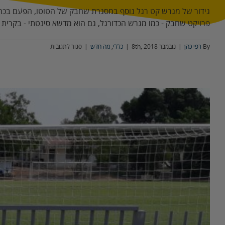
גידור של מגרש קט רגל נוסף במסגרת שחבק של הטוטו, הפעם בכרמ
פרויקט שחבק - כמו מגרש הכדורגל, גם הוא מדשא סינטתי - בקרית
על
By
רפי כהן
|
נובמבר 8th, 2018
|
כללי
,
מה חדש
|
סגור לתגובות
מגרש
שחבק
נוסף
בכרמיאל