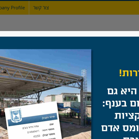
צור קשר
any Profile
ת
אודות
גדרות
מעקות ברזל
שערים
דגם נשר
בית
/
להוסיף קוד לפני </head> תג.
דגם נשר