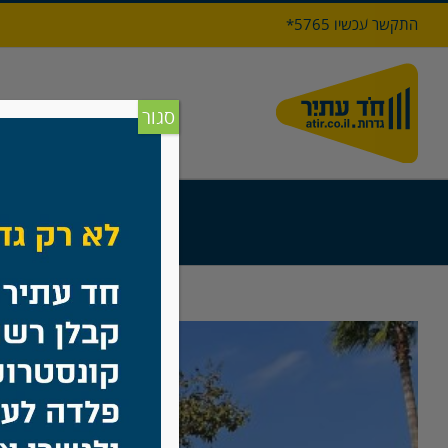
לג
התקשר עכשיו 5765*
תוכן
דף הבי
סגור