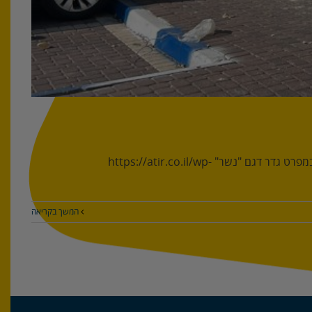
במתחם מועצה איזורית באר טוביה התקנו 300 מטר של גדר פרופילים דגם נשר. מנהל הפרויקט דניאל כהן, חברת חד עתיר. * לחץ לצפייה במפרט גדר דגם "נשר" https://atir.co.il/wp-
המשך בקריאה