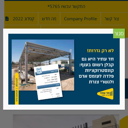
לג
התקשר עכשיו 5765*
תוכן
צור קשר
Company Profile
מה חדש
קטלוג 2022
מפרטי גדרות
חדש!
סגור
גדר בית ספר