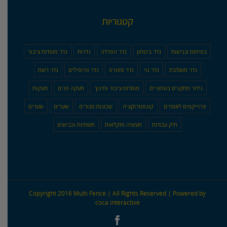
קטגוריות
בטיחות ונגישות
גדר ביטחון
גדר הפרדה
גדרות
גדר מוסדות ציבור
גדר משולבת
גדר נוי
גדר ספורט
גדר פרופילים
גדר רשת
גידור מתקנים בטחוניים
מוסדות ציבור וחינוך
מעקה פנים
מעקות
פרוייקטים לאומיים
קונסטרוקציה
שכונות מגורים
שערים
שערים
תיק עבודות
תעשיה וחקלאות
תשתיות וכבישים
Copyright 2016 Multi Fence | All Rights Reserved | Powered by
coca interactive
Facebook