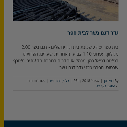
גדר דגם נשר לבית ספר
בית ספר יסודי, שכונת בית וגן, ירושלים - דגם נשר 2.00
מגולוון, עפרוני 1.10 צבוע, מאחזי יד, שערים. הפרויקט
בניצוח דניאל כהן, מנהל אזור דרום בחברת חד עתיר. מצורף
שרטוט. מפרט טכני גדר דגם נשר:
על
By
רפי כהן
|
אפריל 26th, 2018
|
כללי
,
מה חדש
|
סגור לתגובות
גדר
המשך בקריאה
דגם
נשר
לבית
ספר