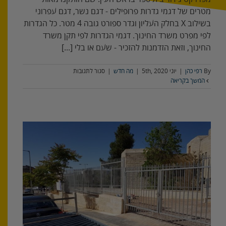
מטרים של דגמי גדרות פרופילים - דגם נשר, דגם עפרוני
בשילוב X בחלק העליון וגדר ספורט גובה 4 מטר. כל הגדרות
לפי מפרט משרד החינוך. דגמי הגדרות לפי תקן משרד
החינוך, וזאת הזדמנות להזכיר - שעם או בלי [...]
על
By
רפי כהן
|
יוני 5th, 2020
|
מה חדש
|
סגור לתגובות
גדר
המשך בקריאה
לבית
ספר,
ראש
העין