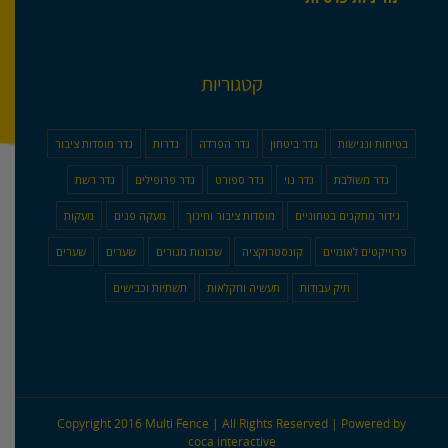
קטגוריות
בטיחות ונגישות
גדר ביטחון
גדר הפרדה
גדרות
גדר מוסדות ציבור
גדר משולבת
גדר נוי
גדר ספורט
גדר פרופילים
גדר רשת
גידור מתקנים בטחוניים
מוסדות ציבור וחינוך
מעקה פנים
מעקות
פרוייקטים לאומיים
קונסטרוקציה
שכונות מגורים
שערים
שערים
תיק עבודות
תעשיה וחקלאות
תשתיות וכבישים
Copyright 2016 Multi Fence | All Rights Reserved | Powered by
coca interactive