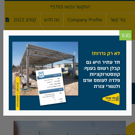
לג
התקשר עכשיו 5765*
תוכן
צור קשר
Company Profile
מה חדש
קטלוג 2022
מפרטי גדרות
חדש!
סגור
רשת מרותכת