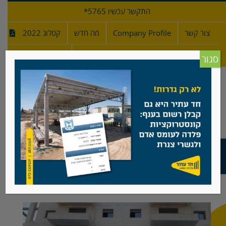
לג
התקשר עכשיו 5765*
תוכן
צור קשר
Company Profile
מה חדש
קטלוג 2022
מפרטי גדרות
חדש!
סגור
מעקה מרפסת