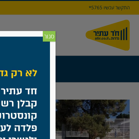
לג
התקשר עכשיו 5765*
תוכן
דף הבי
סגור