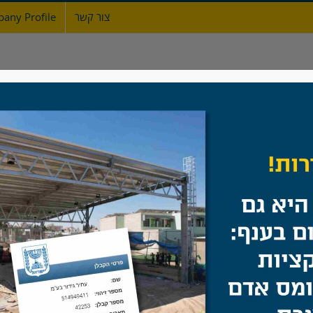
צור קשר
any Profile
ת
אודות
גדרות
מעקות ברזל
שערים
מעקה הולכה
בית
/
מעקה הולכה