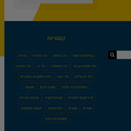
קטגוריות
בטיחות ונגישות
גדר ביטחון
גדר הפרדה
גדרות
גדר מוסדות ציבור
גדר משולבת
גדר נוי
גדר ספורט
גדר פרופילים
גדר רשת
גידור מתקנים בטחוניים
מוסדות ציבור וחינוך
מעקה פנים
מעקות
פרוייקטים לאומיים
קונסטרוקציה
שכונות מגורים
שערים
שערים
תיק עבודות
תעשיה וחקלאות
תשתיות וכבישים