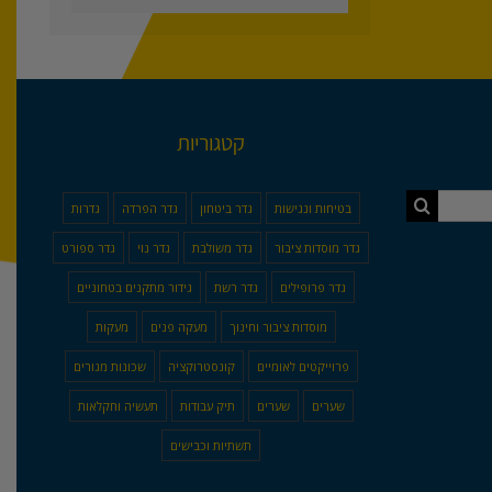
קטגוריות
בטיחות ונגישות
גדר ביטחון
גדר הפרדה
גדרות
גדר מוסדות ציבור
גדר משולבת
גדר נוי
גדר ספורט
גדר פרופילים
גדר רשת
גידור מתקנים בטחוניים
מוסדות ציבור וחינוך
מעקה פנים
מעקות
פרוייקטים לאומיים
קונסטרוקציה
שכונות מגורים
שערים
שערים
תיק עבודות
תעשיה וחקלאות
תשתיות וכבישים