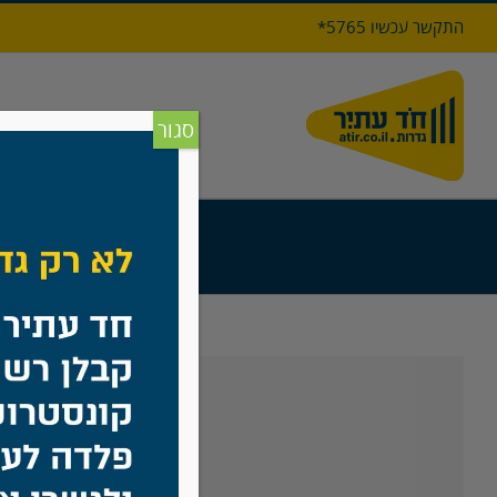
לג
התקשר עכשיו 5765*
תוכן
דף הבי
סגור