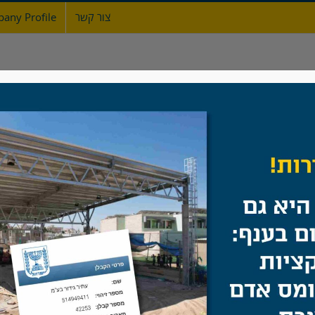
צור קשר
any Profile
ת
אודות
גדרות
מעקות ברזל
שערים
לקוח באספקה
בית
/
לקוח באספקה