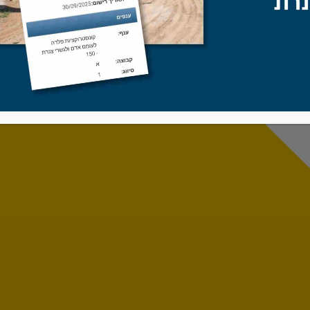
גדר קלועה, שער דו-כנפי, 