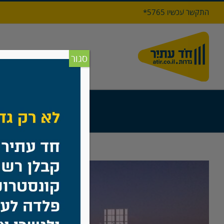
לג
התקשר עכשיו 5765*
תוכן
דף הבי
סגור