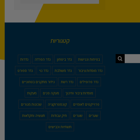
קטגוריות
בטיחות ונגישות
גדר ביטחון
גדר הפרדה
גדרות
גדר מוסדות ציבור
גדר משולבת
גדר נוי
גדר ספורט
גדר פרופילים
גדר רשת
גידור מתקנים בטחוניים
מוסדות ציבור וחינוך
מעקה פנים
מעקות
פרוייקטים לאומיים
קונסטרוקציה
שכונות מגורים
שערים
שערים
תיק עבודות
תעשיה וחקלאות
תשתיות וכבישים