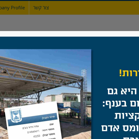
צור קשר
any Profile
ת
אודות
גדרות
מעקות ברזל
שערים
גדר קלועה
בית
/
גדר קלועה