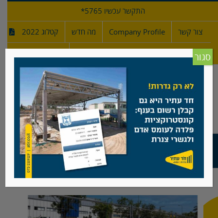
לג
התקשר עכשיו 5765*
תוכן
צור קשר
Company Profile
מה חדש
קטלוג 2022
מפרטי גדרות
חדש!
סגור
גדר ניידת