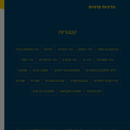
מדיניות פרטיות
קטגוריות
בטיחות ונגישות
גדר ביטחון
גדר הפרדה
גדרות
גדר מוסדות ציבור
גדר משולבת
גדר נוי
גדר ספורט
גדר פרופילים
גדר רשת
גידור מתקנים בטחוניים
מוסדות ציבור וחינוך
מעקה פנים
מעקות
פרוייקטים לאומיים
קונסטרוקציה
שכונות מגורים
שערים
שערים
תיק עבודות
תעשיה וחקלאות
תשתיות וכבישים