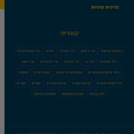
מדיניות פרטיות
קטגוריות
בטיחות ונגישות
גדר ביטחון
גדר הפרדה
גדרות
גדר מוסדות ציבור
גדר משולבת
גדר נוי
גדר ספורט
גדר פרופילים
גדר רשת
גידור מתקנים בטחוניים
מוסדות ציבור וחינוך
מעקה פנים
מעקות
פרוייקטים לאומיים
קונסטרוקציה
שכונות מגורים
שערים
שערים
תיק עבודות
תעשיה וחקלאות
תשתיות וכבישים