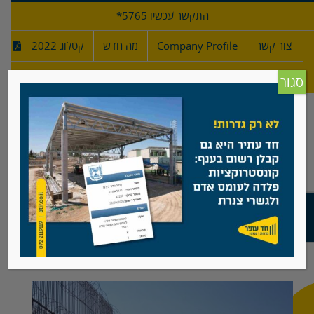
לג
התקשר עכשיו 5765*
תוכן
צור קשר
Company Profile
מה חדש
קטלוג 2022
מפרטי גדרות
חדש!
סגור
גדר גבול