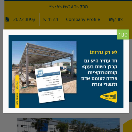
לג
התקשר עכשיו 5765*
תוכן
צור קשר
Company Profile
מה חדש
קטלוג 2022
מפרטי גדרות
חדש!
סגור
גדרות ניידות