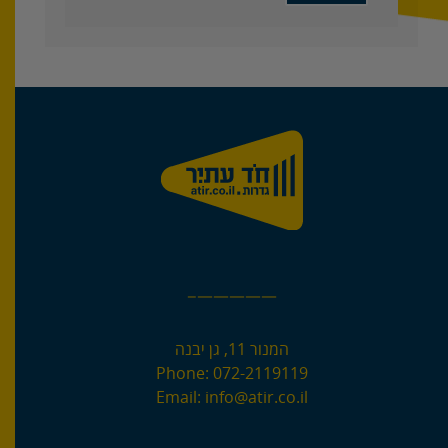
—————–
המנור 11, גן יבנה
Phone:
072-2119119
Email:
info@atir.co.il