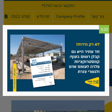
לג
התקשר עכשיו 5765*
תוכן
צור קשר
Company Profile
מה חדש
קטלוג 2022
מפרטי גדרות
חדש!
סגור
אנרגיה מתחדשת