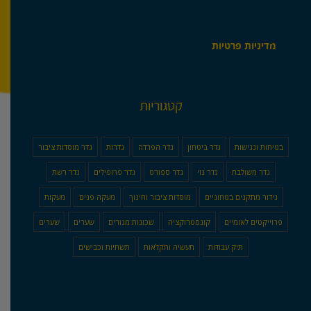
מדיניות פרטיות
קטגוריות
בטיחות ונגישות
גדר ביטחון
גדר הפרדה
גדרות
גדר מוסדות ציבור
גדר משולבת
גדר נוי
גדר ספורט
גדר פרופילים
גדר רשת
גידור מתקנים בטחוניים
מוסדות ציבור וחינוך
מעקה פנים
מעקות
פרוייקטים לאומיים
קונסטרוקציה
שכונות מגורים
שערים
שערים
תיק עבודות
תעשיה וחקלאות
תשתיות וכבישים