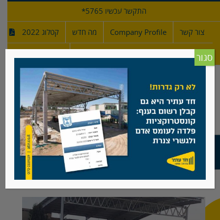
לג
התקשר עכשיו 5765*
תוכן
צור קשר
Company Profile
מה חדש
קטלוג 2022
מפרטי גדרות
חדש!
סגור
קונסטרוקציה