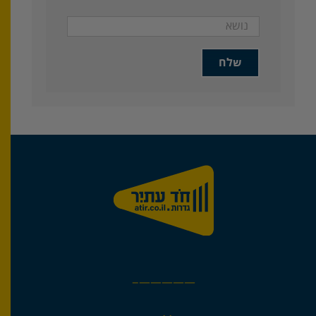
—————–