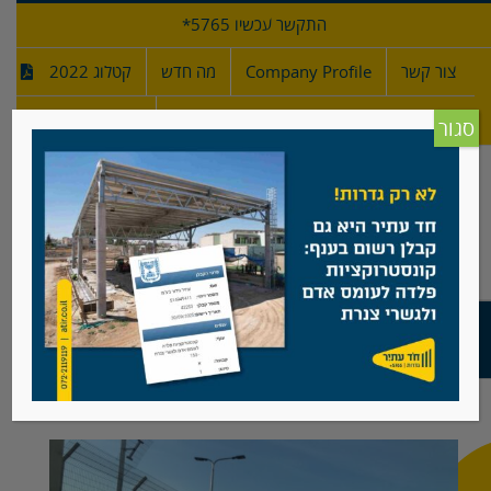
לג
התקשר עכשיו 5765*
תוכן
צור קשר
Company Profile
מה חדש
קטלוג 2022
מפרטי גדרות
חדש!
סגור
פרוייקטים לאומיים