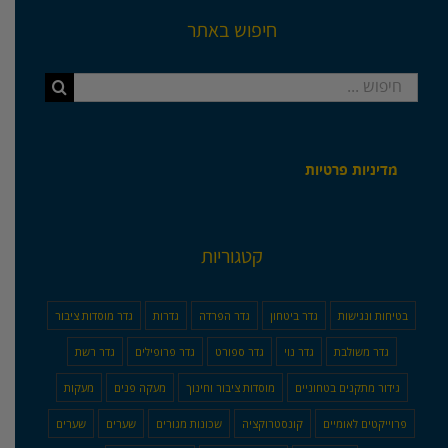
חיפוש באתר
חיפוש...
מדיניות פרטיות
קטגוריות
בטיחות ונגישות
גדר ביטחון
גדר הפרדה
גדרות
גדר מוסדות ציבור
גדר משולבת
גדר נוי
גדר ספורט
גדר פרופילים
גדר רשת
גידור מתקנים בטחוניים
מוסדות ציבור וחינוך
מעקה פנים
מעקות
פרוייקטים לאומיים
קונסטרוקציה
שכונות מגורים
שערים
שערים