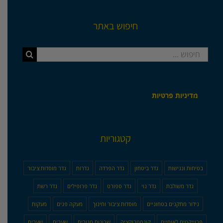
חיפוש באתר
חיפוש...
מדיניות פרטיות
קטגוריות
בטיחות ונגישות
גדר ביטחון
גדר הפרדה
גדרות
גדר מוסדות ציבור
גדר משולבת
גדר נוי
גדר ספורט
גדר פרופילים
גדר רשת
גידור מתקנים בטחוניים
מוסדות ציבור וחינוך
מעקה פנים
מעקות
פרוייקטים לאומיים
קונסטרוקציה
שכונות מגורים
שערים
שערים