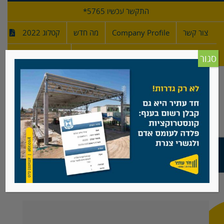
לג
התקשר עכשיו 5765*
תוכן
צור קשר
Company Profile
מה חדש
קטלוג 2022
מפרטי גדרות
חדש!
סגור
גדר רשת