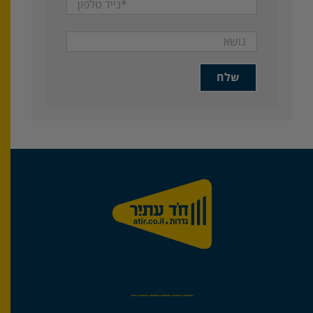
—————–