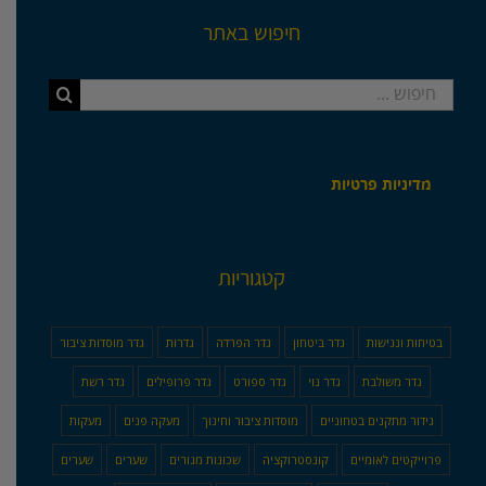
חיפוש באתר
חיפוש...
מדיניות פרטיות
קטגוריות
בטיחות ונגישות
גדר ביטחון
גדר הפרדה
גדרות
גדר מוסדות ציבור
גדר משולבת
גדר נוי
גדר ספורט
גדר פרופילים
גדר רשת
גידור מתקנים בטחוניים
מוסדות ציבור וחינוך
מעקה פנים
מעקות
פרוייקטים לאומיים
קונסטרוקציה
שכונות מגורים
שערים
שערים