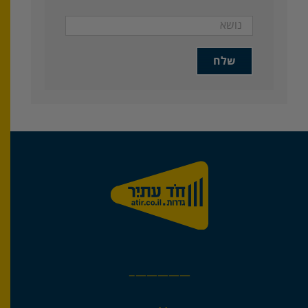
—————–