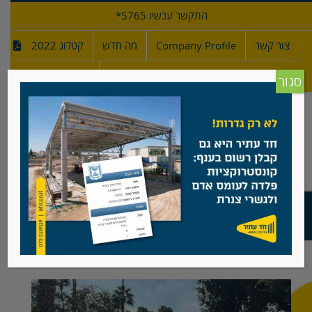
לג
התקשר עכשיו 5765*
תוכן
צור קשר
Company Profile
מה חדש
קטלוג 2022
מפרטי גדרות
חדש!
סגור
גדר מוסדות ציבור