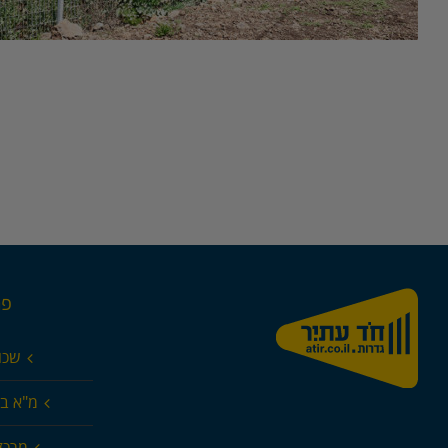
פר
שכו
מ"א בא