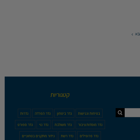
בא
קטגוריות
בטיחות ונגישות
גדר ביטחון
גדר הפרדה
גדרות
גדר מוסדות ציבור
גדר משולבת
גדר נוי
גדר ספורט
גדר פרופילים
גדר רשת
גידור מתקנים בטחוניים