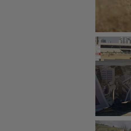
"גדר מדברת": במקום לראות גדר