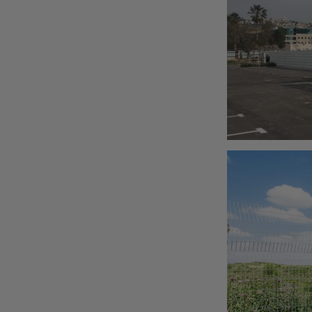
גדר איסכורית – דגם "ג
גדר שוהם אזרחי