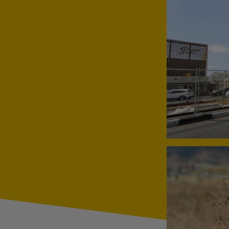
גדר ניידת לצורך גידור זמני ב
גדר אוסטרלית ליד צומת