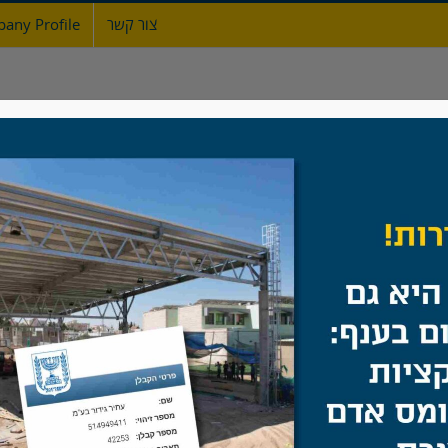
צור קשר
any Profile
ת
אודות
גדרות
מעקות ברזל
שערים
גדר הפרדה
בית
/
גדרות
/
גדר הפרדה