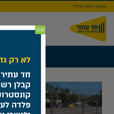
לג
התקשר עכשיו 5765*
תוכן
דף הבי
סגור