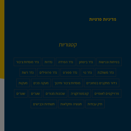
מדיניות פרטיות
קטגוריות
בטיחות ונגישות
גדר ביטחון
גדר הפרדה
גדרות
גדר מוסדות ציבור
גדר משולבת
גדר נוי
גדר ספורט
גדר פרופילים
גדר רשת
גידור מתקנים בטחוניים
מוסדות ציבור וחינוך
מעקה פנים
מעקות
פרוייקטים לאומיים
קונסטרוקציה
שכונות מגורים
שערים
שערים
תיק עבודות
תעשיה וחקלאות
תשתיות וכבישים