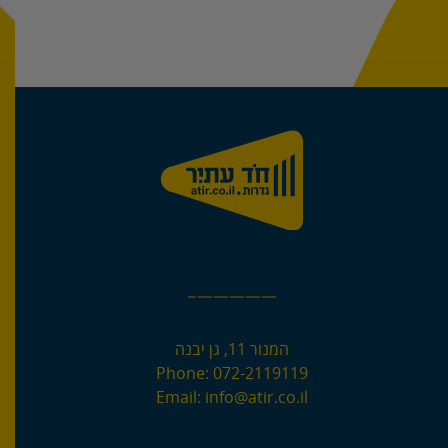
—————–
המנור 11, גן יבנה
Phone:
072-2119119
Email:
info@atir.co.il