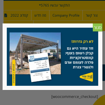
לג
התקשר עכשיו 5765*
תוכן
צור קשר
Company Profile
מה חדש
קטלוג 2022
מפרטי גדרות
חדש!
סגור
תשלום
[woocommerce_checkout]