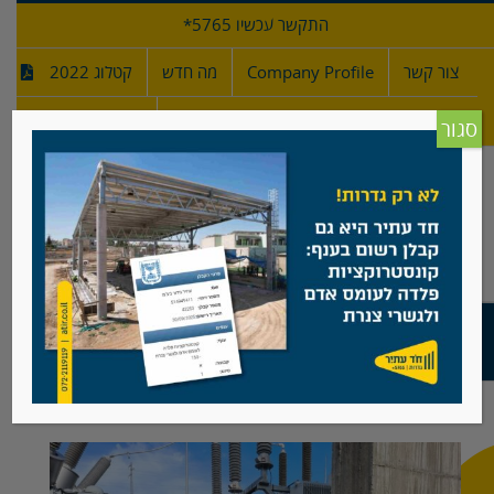
לג
התקשר עכשיו 5765*
תוכן
צור קשר
Company Profile
מה חדש
קטלוג 2022
מפרטי גדרות
חדש!
סגור
תחנת כוח חברת המים מקורות, כיסלון
View
Larger