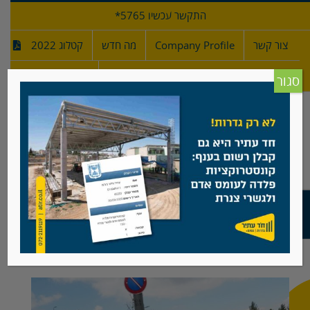
לג
התקשר עכשיו 5765*
תוכן
צור קשר
Company Profile
מה חדש
קטלוג 2022
מפרטי גדרות
חדש!
סגור
גדר דגם בז, עין כרם, ירושלים
View
Larger