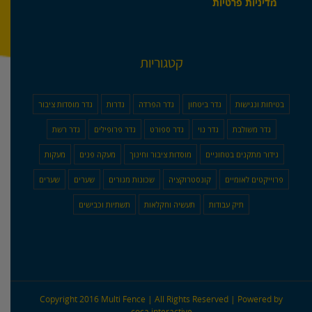
מדיניות פרטיות
קטגוריות
בטיחות ונגישות
גדר ביטחון
גדר הפרדה
גדרות
גדר מוסדות ציבור
גדר משולבת
גדר נוי
גדר ספורט
גדר פרופילים
גדר רשת
גידור מתקנים בטחוניים
מוסדות ציבור וחינוך
מעקה פנים
מעקות
פרוייקטים לאומיים
קונסטרוקציה
שכונות מגורים
שערים
שערים
תיק עבודות
תעשיה וחקלאות
תשתיות וכבישים
Copyright 2016 Multi Fence | All Rights Reserved | Powered by