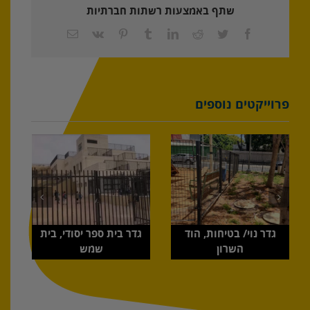
שתף באמצעות רשתות חברתיות
Facebook
Twitter
Reddit
LinkedIn
Tumblr
Pinterest
Vk
כתובת
דואר
אלקטרוני
פרוייקטים נוספים
גדר נוי/ בטיחות, הוד
גדר בית ספר יסודי, בית
השרון
שמש