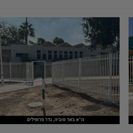
מ"א באר טוביה, גדר פרופילים