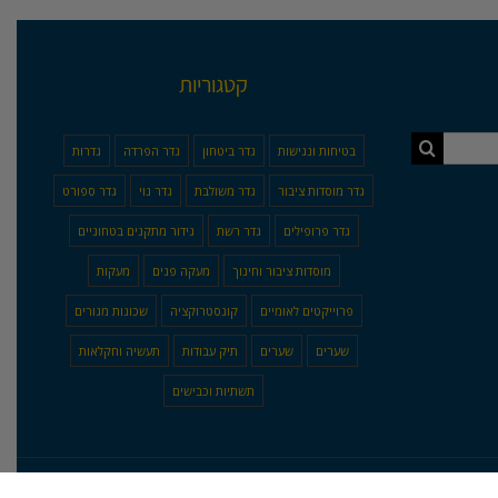
קטגוריות
בטיחות ונגישות
גדר ביטחון
גדר הפרדה
גדרות
גדר מוסדות ציבור
גדר משולבת
גדר נוי
גדר ספורט
גדר פרופילים
גדר רשת
גידור מתקנים בטחוניים
מוסדות ציבור וחינוך
מעקה פנים
מעקות
פרוייקטים לאומיים
קונסטרוקציה
שכונות מגורים
שערים
שערים
תיק עבודות
תעשיה וחקלאות
תשתיות וכבישים