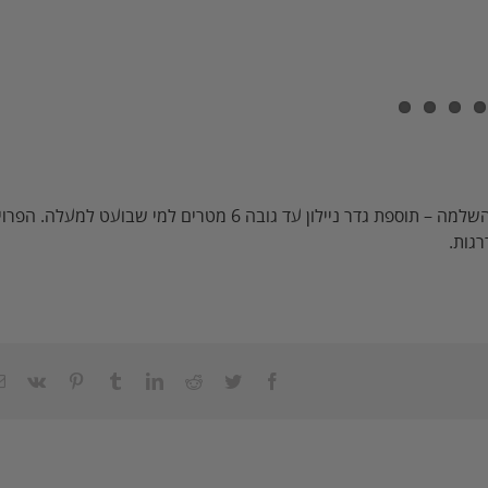
סביב מגרש ספורט חדש התקנו גדר פרופילים בגובה 4 מטרים, עם השלמה – תוספת גדר ניילון עד גובה 6 מטרים למי שבועט למעל
גות.
Vk
Pinterest
Tumblr
LinkedIn
Reddit
Twitter
Facebook