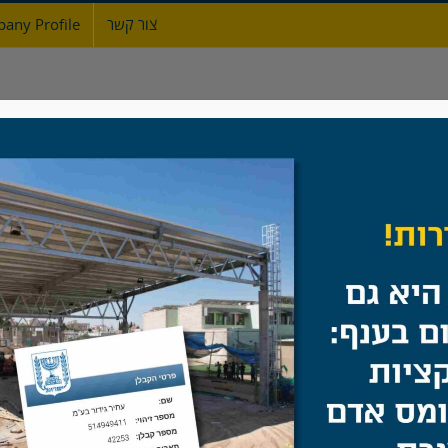
צור קשר
any Profile
ת
אודות
גדרות
מעקות ברזל
שערים
מרכז ספורט וייסגל, רחובות
ת ציבור
,
גדר ספורט
,
גדר פרופילים
,
מוסדות ציבור וחינוך
/
מרכז ספורט וי