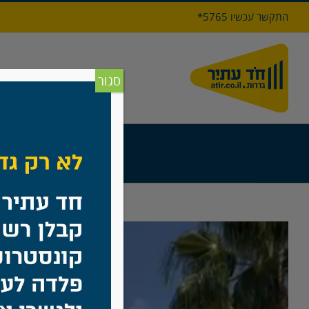
לג
התקשר עכשיו 5765*
תוכן
דף הבי
סגור
בית
/
גדר מוסדו
View
Larger
Image