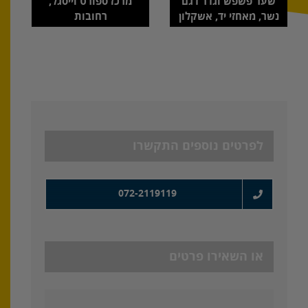
שער פשפש וגדר דגם
מרכז ספורט וייסגל,
נשר, מאחזי יד, אשקלון
רחובות
לפרטים נוספים התקשרו
072-2119119
או השאירו פרטים