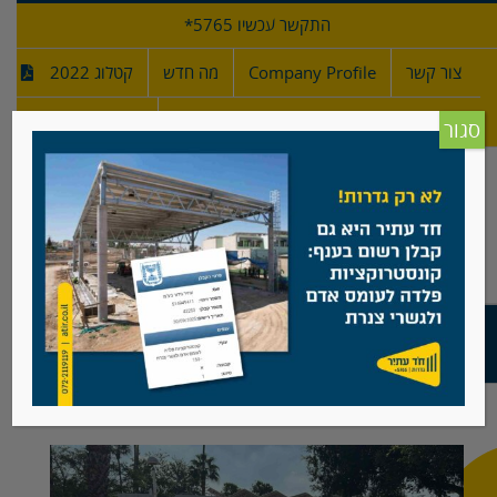
לג
התקשר עכשיו 5765*
תוכן
צור קשר
Company Profile
מה חדש
קטלוג 2022
מפרטי גדרות
חדש!
סגור
מ"א באר טוביה, גדר פרופילים
View
Larger