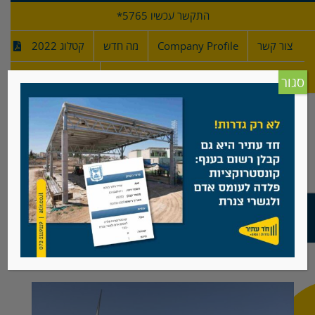
לג
התקשר עכשיו 5765*
תוכן
צור קשר
Company Profile
מה חדש
קטלוג 2022
מפרטי גדרות
חדש!
סגור
טורבינות רוח, עמק הבכא, רמת הגולן
View
Larger