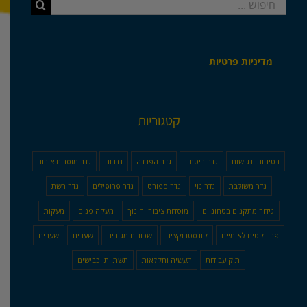
חיפוש...
מדיניות פרטיות
קטגוריות
בטיחות ונגישות
גדר ביטחון
גדר הפרדה
גדרות
גדר מוסדות ציבור
גדר משולבת
גדר נוי
גדר ספורט
גדר פרופילים
גדר רשת
גידור מתקנים בטחוניים
מוסדות ציבור וחינוך
מעקה פנים
מעקות
פרוייקטים לאומיים
קונסטרוקציה
שכונות מגורים
שערים
שערים
תיק עבודות
תעשיה וחקלאות
תשתיות וכבישים