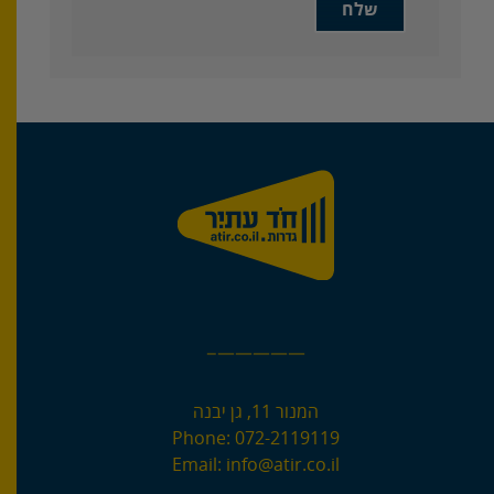
—————–
המנור 11, גן יבנה
Phone:
072-2119119
Email:
info@atir.co.il