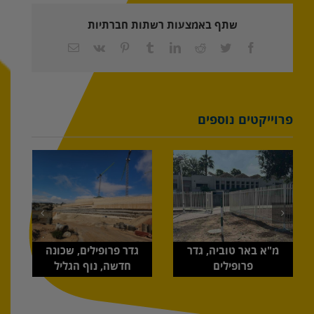
שתף באמצעות רשתות חברתיות
Facebook
Twitter
Reddit
LinkedIn
Tumblr
Pinterest
Vk
כתובת
דואר
אלקטרוני
פרוייקטים נוספים
מ"א באר טוביה, גדר
גדר פרופילים, שכונה
פרופילים
חדשה, נוף הגליל