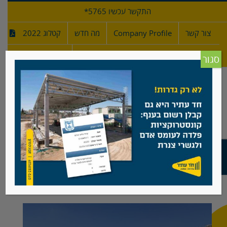
לג
התקשר עכשיו 5765*
תוכן
צור קשר
Company Profile
מה חדש
קטלוג 2022
מפרטי גדרות
חדש!
סגור
גן ילדים, ראשון לציון
View
Larger