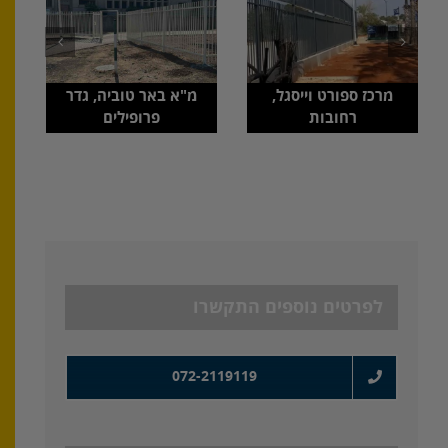
מרכז ספורט וייסגל,
מ"א באר טוביה, גדר
רחובות
פרופילים
לפרטים נוספים התקשרו
072-2119119