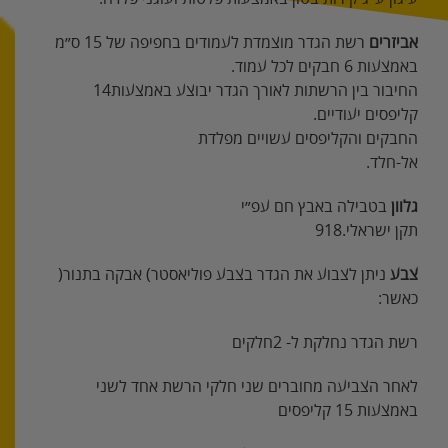
אביזרים
‬באמצעות‭ ‬6‭ ‬חבקים‭ ‬לכל‭ ‬עמוד‭.‬
החיבור‭ ‬בין‭ ‬הרשתות‭ ‬לאורך‭ ‬הגדר‭ ‬יבוצע‭ ‬באמצעות‭ ‬14‭
‬קליפסים‭ ‬יעודיים‭.‬
החבקים‭ ‬והקליפסים‭ ‬עשויים‭ ‬מפלדת‭ ‬
אל‭-‬חלד‭.‬
גלוון‭ ‬
בטבילה‭ ‬באבץ‭ ‬חם‭ ‬עפ״י‭ ‬
תקן‭ ‬ישראלי‭ ‬918‭.‬
צבע
‭ ‬ניתן‭ ‬לצבוע‭ ‬את‭ ‬הגדר‭ ‬בצבע‭ ‬פוליאסטר‭ (‬אבקה‭ ‬בתנור‭)
‬כאשר‭:‬
רשת‭ ‬הגדר‭ ‬נחלקת‭ ‬ל-2‭ ‬חלקים
‬באמצעות‭ ‬15‭ ‬קליפסים