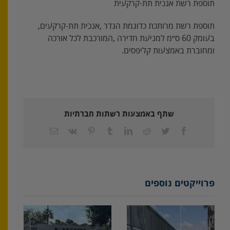
תוספת‭ ‬רשת‭ ‬אנכית‭ ‬תת‭-‬קרקעית
תוספת‭ ‬רשת‭ ‬מרותכת‭ ‬כדוגמת‭ ‬הגדר‭, ‬אנכית‭ ‬תת‭-‬קרקעים‭,
‬ומחוברת‭ ‬באמצעות‭ ‬קליפסים‭.‬
שתף באמצעות רשתות חברתיות
Facebook
Twitter
Reddit
LinkedIn
Tumblr
Pinterest
Vk
כתובת
דואר
אלקטרוני
פרוייקטים נוספים