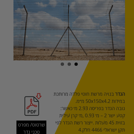
Image
הגדר
‬במידות‭ ‬50x150x4.2‭ ‬מ״מ‭.‬
גובה‭ ‬הגדר‭ ‬בפריסה‭ ‬2.93‭ ‬מ׳‭ ‬כאשר‭: ‬
קטע‭ ‬ישר‭ – ‬2‭ ‬מ׳‭, ‬0.93‭ ‬מ׳‭ ‬קרן‭ ‬עילית‭ ‬
בזוית‭ ‬45‭ ‬מעלות‭. ‬
שרטוט/ מפרט
‬תקן‭ ‬ישראלי‭ ‬4466‭ ‬חלק‭ ‬4‭.‬
‭ ‬
טכני גדר