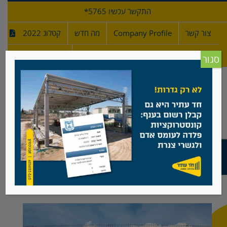
לג
התקשר עכשיו 5765*
תוכן
צור קשר
Company Profile
מה חדש
קטלוג 2022
מפרטי גדרות
חדש!
סגור
גדר שוהם בטחוני
View
Larger