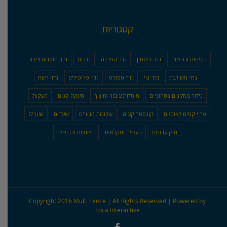
קטגוריות
בטיחות ונגישות
גדר ביטחון
גדר הפרדה
גדרות
גדר מוסדות ציבור
גדר משולבת
גדר נוי
גדר ספורט
גדר פרופילים
גדר רשת
גידור מתקנים בטחוניים
מוסדות ציבור וחינוך
מעקה פנים
מעקות
פרוייקטים לאומיים
קונסטרוקציה
שכונות מגורים
שערים
שערים
תיק עבודות
תעשיה וחקלאות
תשתיות וכבישים
Copyright 2016 Multi Fence | All Rights Reserved | Powered by
coca interactive