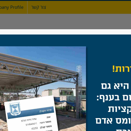
צור קשר
any Profile
ת
אודות
גדרות
מעקות ברזל
שערים
גדר רשת פלדה עם קרן
 ביטחון
,
גדר מוסדות ציבור
,
גידור מתקנים בטחוניים
/
גדר רשת פלדה ע