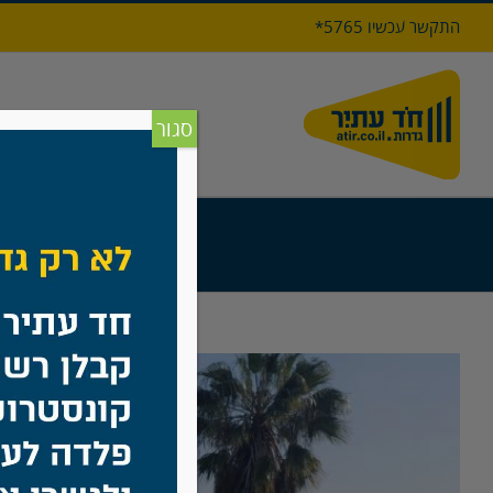
לג
התקשר עכשיו 5765*
תוכן
דף הבי
סגור
בית
/
גדר
View
Larger
Image