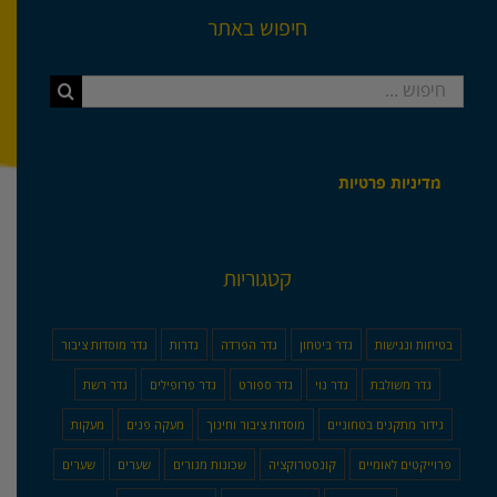
חיפוש באתר
חיפוש...
מדיניות פרטיות
קטגוריות
בטיחות ונגישות
גדר ביטחון
גדר הפרדה
גדרות
גדר מוסדות ציבור
גדר משולבת
גדר נוי
גדר ספורט
גדר פרופילים
גדר רשת
גידור מתקנים בטחוניים
מוסדות ציבור וחינוך
מעקה פנים
מעקות
פרוייקטים לאומיים
קונסטרוקציה
שכונות מגורים
שערים
שערים