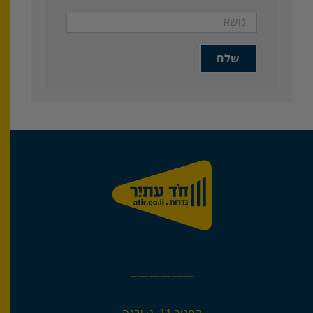
—————–