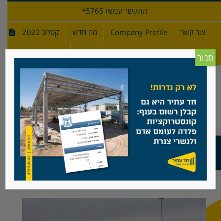
לג
התקשר עכשיו 5765*
תוכן
צור קשר
Company Profile
מה חדש
קטלוג 2022
מפרטי גדרות
חדש!
סגור
גדר פח "איסכורית", חיפה
View
Larger