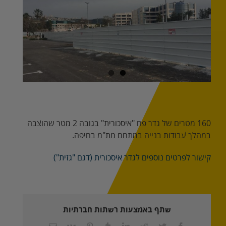
Image
160 מטרים של גדר פח "איסכורית" בגובה 2 מטר שהוצבה
במהלך עבודות בנייה במתחם מת"מ בחיפה.
קישור לפרטים נוספים לגדר איסכורית (דגם "גזית")
שתף באמצעות רשתות חברתיות
Facebook
Twitter
Reddit
LinkedIn
Tumblr
Pinterest
Vk
כתובת