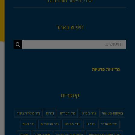
יסודי, היישוב חורה בנגב
חיפוש באתר
חיפוש...
מדיניות פרטיות
קטגוריות
בטיחות ונגישות
גדר ביטחון
גדר הפרדה
גדרות
גדר מוסדות ציבור
גדר משולבת
גדר נוי
גדר ספורט
גדר פרופילים
גדר רשת
גידור מתקנים בטחוניים
מוסדות ציבור וחינוך
מעקה פנים
מעקות