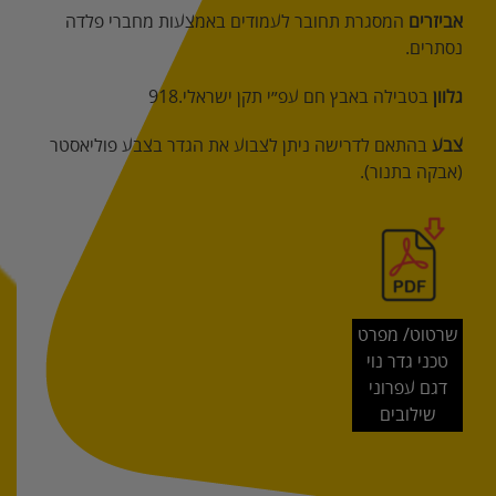
אביזרים
‬נסתרים‭.‬
גלוון‭ ‬
בטבילה‭ ‬באבץ‭ ‬חם‭ ‬עפ״י‭ ‬תקן‭ ‬ישראלי‭ ‬918‭.‬
צבע
‭ ‬בהתאם‭ ‬לדרישה‭ ‬ניתן‭ ‬לצבוע‭ ‬את‭ ‬הגדר‭ ‬בצבע‭ ‬פוליאסטר
(‬אבקה‭ ‬בתנור).‬
שרטוט/ מפרט
טכני גדר נוי
דגם עפרוני
שילובים