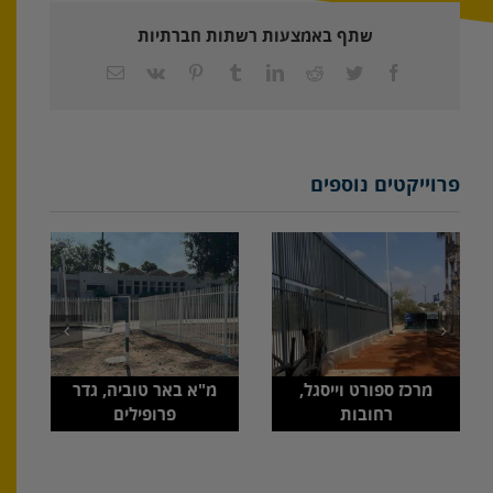
שתף באמצעות רשתות חברתיות
Facebook
Twitter
Reddit
LinkedIn
Tumblr
Pinterest
Vk
כתובת
דואר
אלקטרוני
פרוייקטים נוספים
מרכז ספורט וייסגל,
מ"א באר טוביה, גדר
רחובות
פרופילים