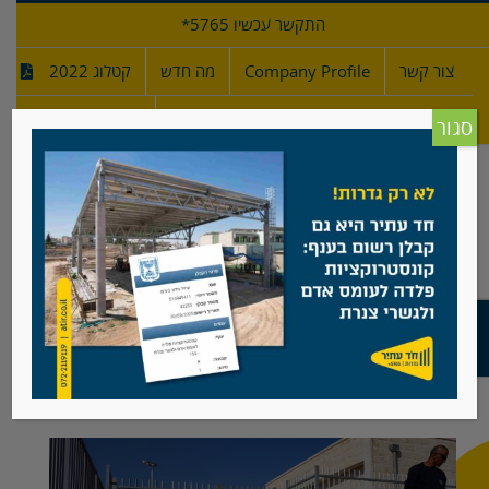
לג
התקשר עכשיו 5765*
תוכן
צור קשר
Company Profile
מה חדש
קטלוג 2022
מפרטי גדרות
חדש!
סגור
גדר עפרוני שילובים
View
Larger