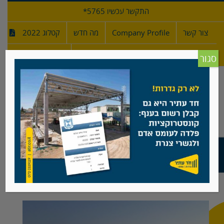
לג
התקשר עכשיו 5765*
תוכן
צור קשר
Company Profile
מה חדש
קטלוג 2022
מפרטי גדרות
חדש!
סגור
גדר ספורט גובה 4 מטר
View
Larger