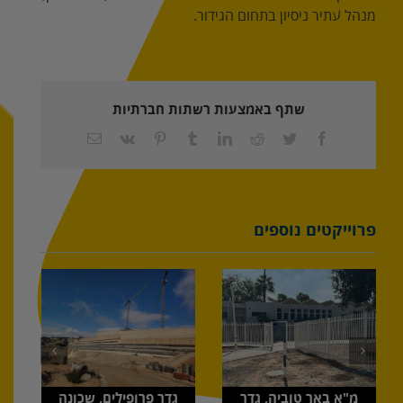
מנהל עתיר ניסיון בתחום הגידור.
שתף באמצעות רשתות חברתיות
Facebook
Twitter
Reddit
LinkedIn
Tumblr
Pinterest
Vk
כתובת
דואר
אלקטרוני
פרוייקטים נוספים
מ"א באר טוביה, גדר
גדר פרופילים, שכונה