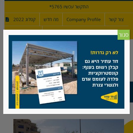
לג
התקשר עכשיו 5765*
תוכן
צור קשר
Company Profile
מה חדש
קטלוג 2022
מפרטי גדרות
חדש!
סגור
גדר דגם נשר, בית ספר בבית שמש
View
Larger