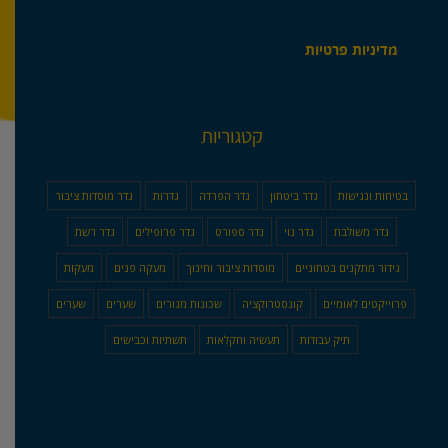
מדיניות פרטיות
קטגוריות
בטיחות ונגישות
גדר ביטחון
גדר הפרדה
גדרות
גדר מוסדות ציבור
גדר משולבת
גדר נוי
גדר ספורט
גדר פרופילים
גדר רשת
גידור מתקנים בטחוניים
מוסדות ציבור וחינוך
מעקה פנים
מעקות
פרוייקטים לאומיים
קונסטרוקציה
שכונות מגורים
שערים
שערים
תיק עבודות
תעשיה וחקלאות
תשתיות וכבישים