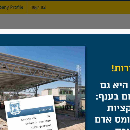
צור קשר
any Profile
ת
אודות
גדרות
מעקות ברזל
שערים
גדרות לגן ציבורי בכרמיאל
בית
/
תיק עבודות
/
מוסדות ציבור וחינוך
/
גדרות לגן ציבורי בכרמיאל