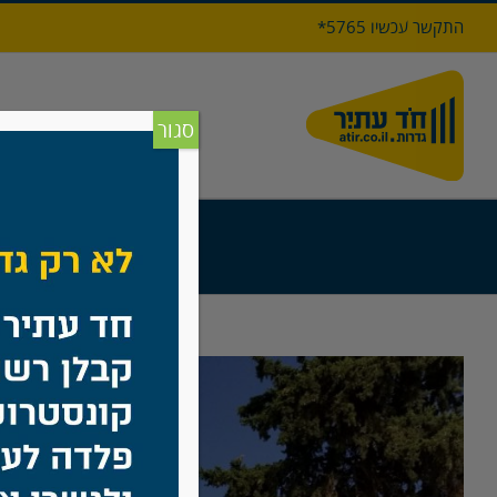
לג
התקשר עכשיו 5765*
תוכן
דף הבי
סגור
View
Larger
Image