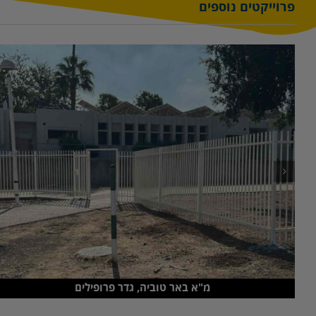
פרוייקטים נוספים
מ"א באר טוביה, גדר פרופילים