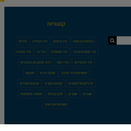
קטגוריות
בטיחות ונגישות
גדר ביטחון
גדר הפרדה
גדרות
גדר מוסדות ציבור
גדר משולבת
גדר נוי
גדר ספורט
גדר פרופילים
גדר רשת
גידור מתקנים בטחוניים
מוסדות ציבור וחינוך
מעקה פנים
מעקות
פרוייקטים לאומיים
קונסטרוקציה
שכונות מגורים
שערים
שערים
תיק עבודות
תעשיה וחקלאות
תשתיות וכבישים