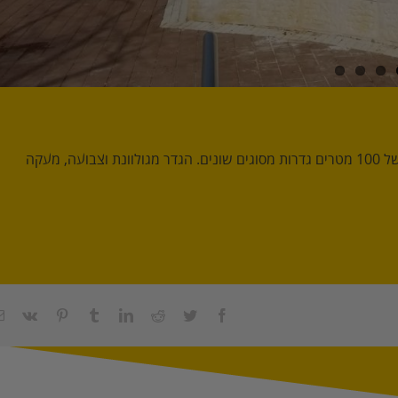
צוות התקנה בניהול מנהל הפרויקטים איציק אלעזר – סיים התקנה של 100 מטרים גדרות מסוגים שונים. הגדר מגולוונת וצבועה, מעקה
Vk
Pinterest
Tumblr
LinkedIn
Reddit
Twitter
Facebook