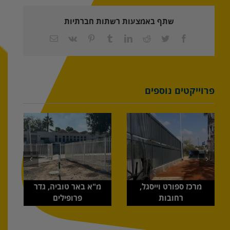
שתף באמצעות רשתות חברתיות
Facebook
Twitter
Reddit
LinkedIn
Tumblr
Pinterest
Vk
כתובת
דואר
אלקטרוני
פרוייקטים נוספים
מרכז ספורט וייסגל,
מ"א באר טוביה, גדר
רחובות
פרופילים