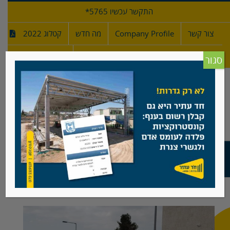
לג
התקשר עכשיו 5765*
תוכן
צור קשר
Company Profile
מה חדש
קטלוג 2022
מפרטי גדרות
חדש!
סגור
בית וגן, ירושלים
View
Larger