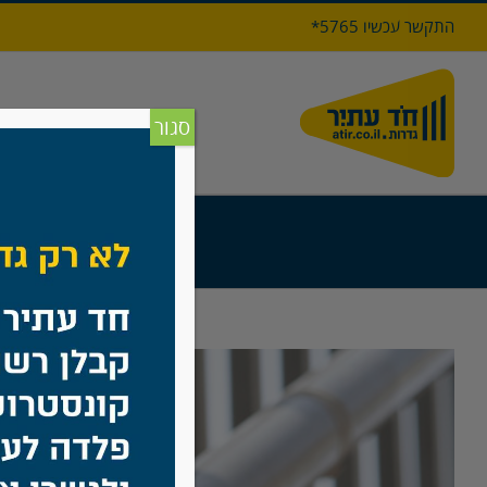
לג
התקשר עכשיו 5765*
תוכן
דף הבי
סגור
View
Larger
Image