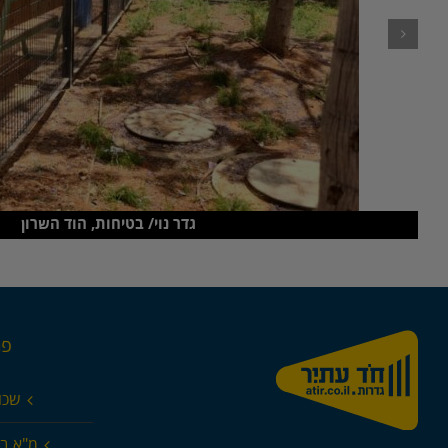
גדר נוי/ בטיחות, הוד השרון
פר
שכו
מ"א בא