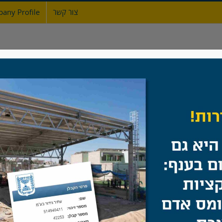
צור קשר
any Profile
ת
אודות
גדרות
מעקות ברזל
שערים
עיר הבה"דים
בית
/
תיק עבודות
/
בטיחות ונגישות
/
עיר הבה"דים