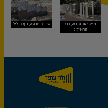
מ"א באר טוביה, גדר
שכונה חדשה, נוף הגליל
פרופילים
—————–