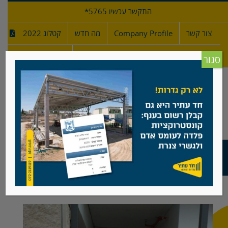
לג
התקשר עכשיו 5765*
תוכן
צור קשר
Company Profile
מה חדש
קטלוג 2022
מפרטי גדרות
חדש!
סגור
שער הולכי רגל/דלת פלדה עם צירים מתכווננים
צפה
בתמונה