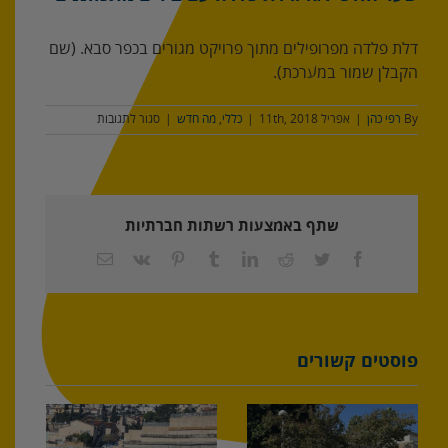
דלת פלדה מפרופילים מתוך פרויקט מגורים בכפר סבא. (שם
הקבלן שמור במערכת).
על
By
רפי כהן
|
אפריל 11th, 2018
|
כללי
,
מה חדש
|
סגור לתגובות
שער
הולכי
רגל/דלת
פלדה
עם
שתף באמצעות רשתות חברתיות
צירים
מתכווננים
Facebook
Twitter
Reddit
LinkedIn
Tumblr
Pinterest
Vk
כתובת
דואר
אלקטרוני
פוסטים קשורים