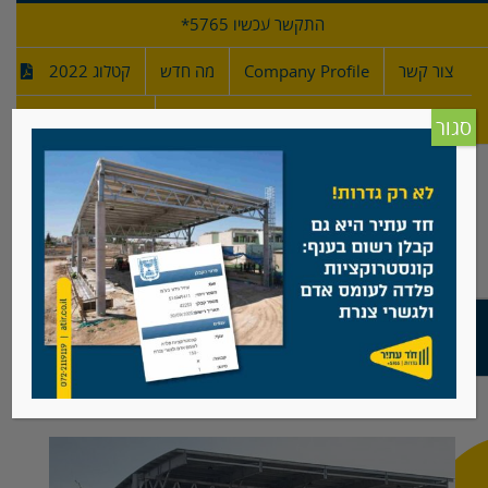
לג
התקשר עכשיו 5765*
תוכן
צור קשר
Company Profile
מה חדש
קטלוג 2022
מפרטי גדרות
חדש!
סגור
קונסטרוקציה/ קירוי רחבה בבית רמון, מצפה
רמון
צפה
בתמונה