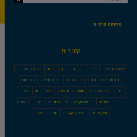
מדיניות פרטיות
קטגוריות
בטיחות ונגישות
גדר ביטחון
גדר הפרדה
גדרות
גדר מוסדות ציבור
גדר משולבת
גדר נוי
גדר ספורט
גדר פרופילים
גדר רשת
גידור מתקנים בטחוניים
מוסדות ציבור וחינוך
מעקה פנים
מעקות
פרוייקטים לאומיים
קונסטרוקציה
שכונות מגורים
שערים
שערים
תיק עבודות
תעשיה וחקלאות
תשתיות וכבישים