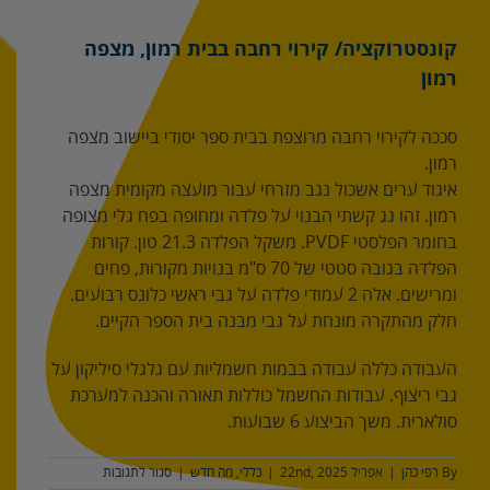
קונסטרוקציה/ קירוי רחבה בבית רמון, מצפה
רמון
סככה לקירוי רחבה מרוצפת בבית ספר יסודי ביישוב מצפה
רמון.
איגוד ערים אשכול נגב מזרחי עבור מועצה מקומית מצפה
רמון. זהו גג קשתי הבנוי על פלדה ומחופה בפח גלי מצופה
בחומר הפלסטי PVDF. משקל הפלדה 21.3 טון. קורות
הפלדה בגובה סטטי של 70 ס"מ בנויות מקורות, פחים
ומרישים. אלה 2 עמודי פלדה על גבי ראשי כלונס רבועים.
חלק מהתקרה מונחת על גבי מבנה בית הספר הקיים.
העבודה כללה עבודה בבמות חשמליות עם גלגלי סיליקון על
גבי ריצוף. עבודות החשמל כוללות תאורה והכנה למערכת
סולארית. משך הביצוע 6 שבועות.
על
By
רפי כהן
|
אפריל 22nd, 2025
|
כללי
,
מה חדש
|
סגור לתגובות