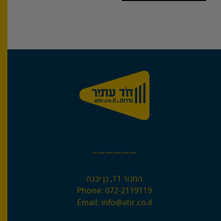
—————–
המנור 11, גן יבנה
Phone:
072-2119119
Email:
info@atir.co.il