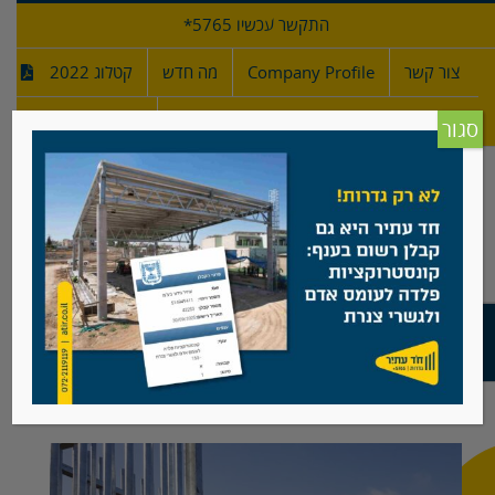
לג
התקשר עכשיו 5765*
תוכן
צור קשר
Company Profile
מה חדש
קטלוג 2022
מפרטי גדרות
חדש!
סגור
נשר ועפרוני
צפה
בתמונה