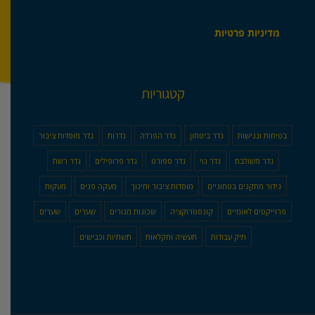
מדיניות פרטיות
קטגוריות
בטיחות ונגישות
גדר ביטחון
גדר הפרדה
גדרות
גדר מוסדות ציבור
גדר משולבת
גדר נוי
גדר ספורט
גדר פרופילים
גדר רשת
גידור מתקנים בטחוניים
מוסדות ציבור וחינוך
מעקה פנים
מעקות
פרוייקטים לאומיים
קונסטרוקציה
שכונות מגורים
שערים
שערים
תיק עבודות
תעשיה וחקלאות
תשתיות וכבישים