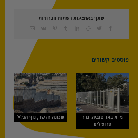
שתף באמצעות רשתות חברתיות
Facebook
Twitter
Reddit
LinkedIn
Tumblr
Pinterest
Vk
כתובת
דואר
אלקטרוני
פוסטים קשורים
מ"א באר טוביה, גדר
שכונה חדשה, נוף הגליל
פרופילים