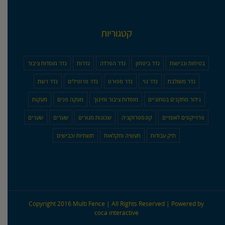
קטגוריות
בטיחות ונגישות
גדר ביטחון
גדר הפרדה
גדרות
גדר מוסדות ציבור
גדר משולבת
גדר נוי
גדר ספורט
גדר פרופילים
גדר רשת
גידור מתקנים בטחוניים
מוסדות ציבור וחינוך
מעקה פנים
מעקות
פרוייקטים לאומיים
קונסטרוקציה
שכונות מגורים
שערים
שערים
תיק עבודות
תעשיה וחקלאות
תשתיות וכבישים
Copyright 2016 Multi Fence | All Rights Reserved | Powered by
coca interactive