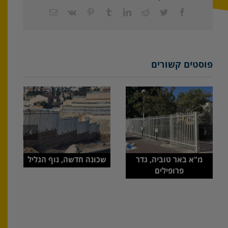
באשלים
Facebook
Twitter
Reddit
LinkedIn
Tumblr
Pinterest
Vk
כתובת
דואר
אלקטרוני
פוסטים קשורים
מ"א באר טוביה, גדר
שכונה חדשה, נוף הגליל
פרופילים