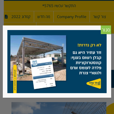
לג
התקשר עכשיו 5765*
תוכן
צור קשר
Company Profile
מה חדש
קטלוג 2022
מפרטי גדרות
חדש!
סגור
"פרויקט לאומי עצום" – חווה סולארית באשלים
צפה
בתמונה