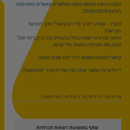
כתבה נרחבת בנושא החווה הסולארית באשלים התפרסמה
בגלובס 29/06/2019
תקציר – אמלק ("ארוך מדי לא קראתי" חוסך לכם את
הקריאה):
החווה שהיא על שטח בגודל גבעתיים ובני ברק ביחד תוכל
לספק 4% מצריכת החשמל של ישראל.
קישור לפרטים נוספים לגדר דגם שוהם בטחוני
* פירוט על המוצר שלנו: גדר סולרית (גדר "מולטיפנס")
על
By
רפי כהן
|
יולי 1st, 2019
|
מה חדש
|
סגור לתגובות
"פרויקט
לאומי
עצום"
–
חווה
שתף באמצעות רשתות חברתיות
סולארית