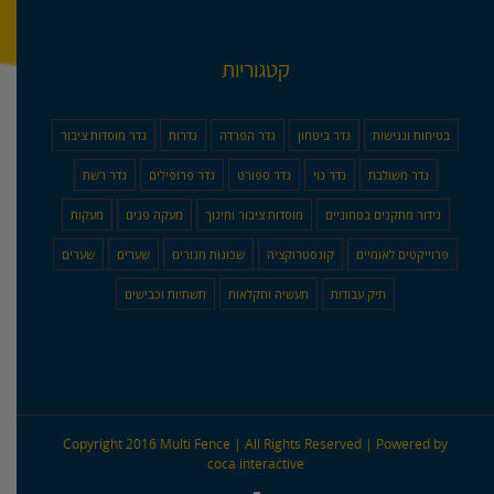
קטגוריות
בטיחות ונגישות
גדר ביטחון
גדר הפרדה
גדרות
גדר מוסדות ציבור
גדר משולבת
גדר נוי
גדר ספורט
גדר פרופילים
גדר רשת
גידור מתקנים בטחוניים
מוסדות ציבור וחינוך
מעקה פנים
מעקות
פרוייקטים לאומיים
קונסטרוקציה
שכונות מגורים
שערים
שערים
תיק עבודות
תעשיה וחקלאות
תשתיות וכבישים
Copyright 2016 Multi Fence | All Rights Reserved | Powered by
coca interactive