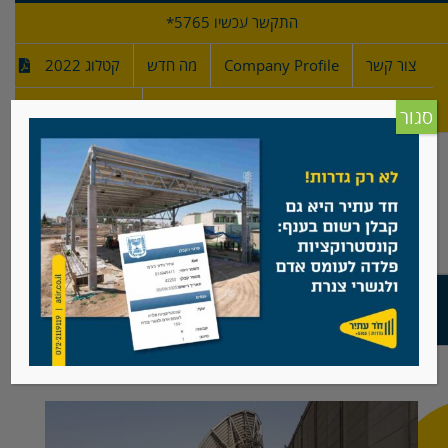
לג
התקשר עכשיו 5765*
תוכן
צור קשר
Company Profile
מה חדש
קטלוג 2022
מפרטי גדרות
חדש!
סגור
ערוץ 2 בנווה אילן
צפה
בתמונה