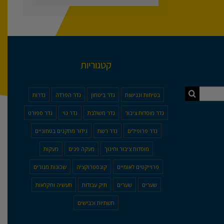
קטגוריות
בטיחות ונגישות
גדר ביטחון
גדר הפרדה
גדרות
גדר מוסדות ציבור
גדר משולבת
גדר נוי
גדר ספורט
גדר פרופילים
גדר רשת
גידור מתקנים בטחוניים
מוסדות ציבור וחינוך
מעקה פנים
מעקות
פרוייקטים לאומיים
קונסטרוקציה
שכונות מגורים
שערים
שערים
תיק עבודות
תעשיה וחקלאות
תשתיות וכבישים