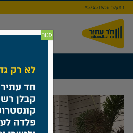
לג
התקשר עכשיו 5765*
תוכן
דף הבי
סגור