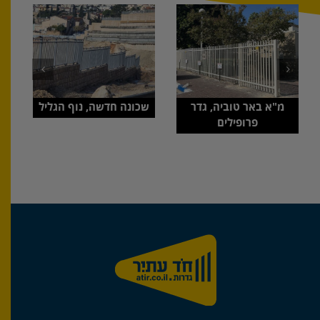
מ"א באר טוביה, גדר
שכונה חדשה, נוף הגליל
פרופילים