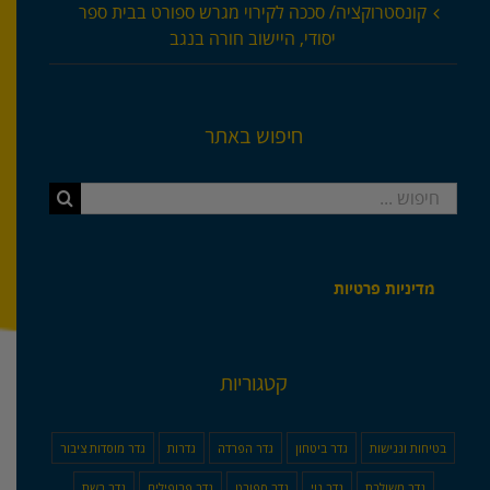
קונסטרוקציה/ סככה לקירוי מגרש ספורט בבית ספר
יסודי, היישוב חורה בנגב
חיפוש באתר
חיפוש...
מדיניות פרטיות
קטגוריות
בטיחות ונגישות
גדר ביטחון
גדר הפרדה
גדרות
גדר מוסדות ציבור
גדר משולבת
גדר נוי
גדר ספורט
גדר פרופילים
גדר רשת