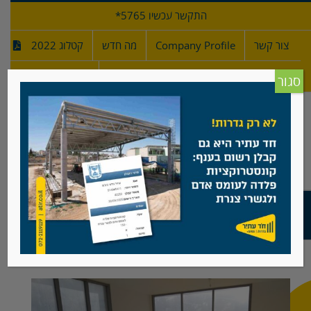
לג
התקשר עכשיו 5765*
תוכן
צור קשר
Company Profile
מה חדש
קטלוג 2022
מפרטי גדרות
חדש!
סגור
גדר מעקה, נתניה
צפה
בתמונה