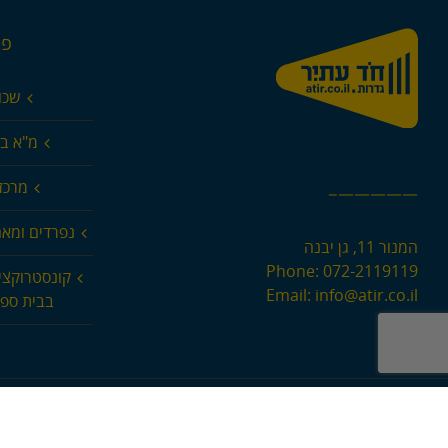
פר
שכו
מ"א בא
מרכז 
—————–
נפרדים ומא
המנור 11, גן יבנה
Phone:
072-2119119
קונסטרוקצי
Email:
info@atir.co.il
בבית ספר
yright 2016 Multi Fence | All Rights Reserved | Powered by
coca interactive