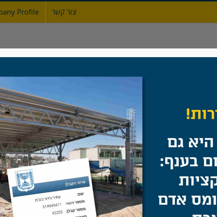
צור קשר
any Profile
ת
אודות
גדרות
מעקות ברזל
שערים
מולטיפנס על המגרש!
בית
/
מה חדש
/
מולטיפנס על המגרש!