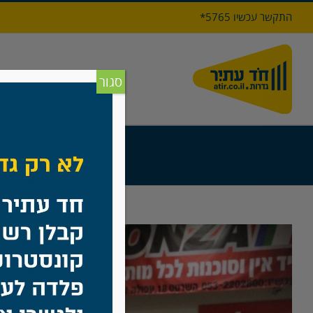
לג
התקשר עכשיו 5765*
תוכן
דף הבי
סגור
צפה
בתמונה
מוגדלת