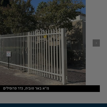
מ"א באר טוביה, גדר פרופילים