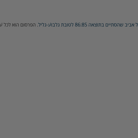
ים בתוצאה 86:85 לטובת גלבוע-גליל
. הפרסום הוא לכל עונת 2017-18 בכל המשחקים הביתיים ב