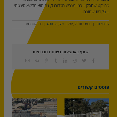
פרויקט
שחבק
– כמו מגרש הכדורגל, גם הוא מדשא סינטתי
–
ב
קרית שמונה.
על
By
רפי כהן
|
נובמבר 8th, 2018
|
כללי
,
מה חדש
|
סגור לתגובות
מגרש
שחבק
נוסף
בכרמיאל
שתף באמצעות רשתות חברתיות
Facebook
Twitter
Reddit
LinkedIn
Tumblr
Pinterest
Vk
כתובת
דואר
אלקטרוני
פוסטים קשורים