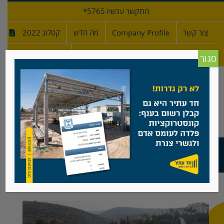
לג
התקשר עכשיו 5765*
תוכן
צור קשר
Company Profile
מה חדש
קטלוג 2022
מפרטי גדרות
חדש!
סגור
מגרש שחבק נוסף בכרמיאל
צפה
בתמונה