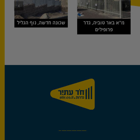
מ"א באר טוביה, גדר
שכונה חדשה, נוף הגליל
פרופילים
—————–