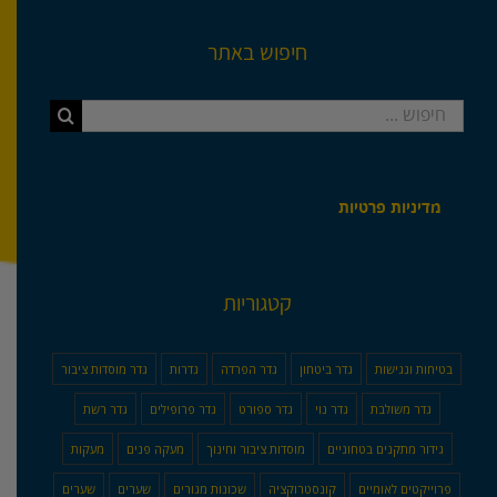
חיפוש באתר
חיפוש...
מדיניות פרטיות
קטגוריות
בטיחות ונגישות
גדר ביטחון
גדר הפרדה
גדרות
גדר מוסדות ציבור
גדר משולבת
גדר נוי
גדר ספורט
גדר פרופילים
גדר רשת
גידור מתקנים בטחוניים
מוסדות ציבור וחינוך
מעקה פנים
מעקות
פרוייקטים לאומיים
קונסטרוקציה
שכונות מגורים
שערים
שערים