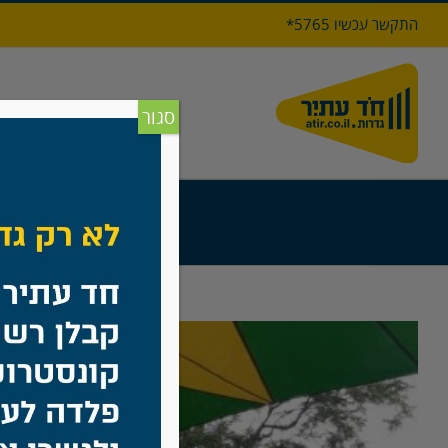
לג
התקשר עכשיו 5765*
תוכן
דף הבי
סגור
צפה
בתמונה
מוגדלת