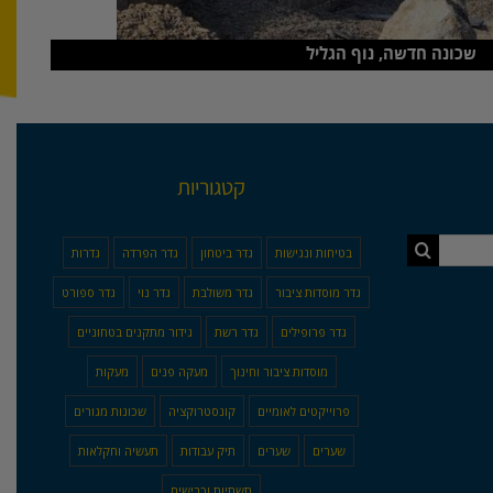
שכונה חדשה, נוף הגליל
קטגוריות
בטיחות ונגישות
גדר ביטחון
גדר הפרדה
גדרות
גדר מוסדות ציבור
גדר משולבת
גדר נוי
גדר ספורט
גדר פרופילים
גדר רשת
גידור מתקנים בטחוניים
מוסדות ציבור וחינוך
מעקה פנים
מעקות
פרוייקטים לאומיים
קונסטרוקציה
שכונות מגורים
שערים
שערים
תיק עבודות
תעשיה וחקלאות
תשתיות וכבישים