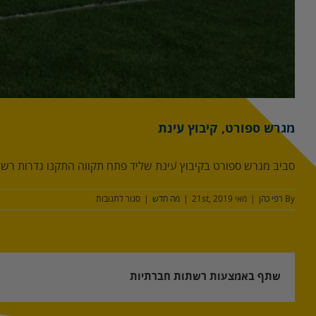
מגרש ספורט, קיבוץ עינת
סביב מגרש ספורט בקיבוץ עינת שליד פתח תקווה התקנו גדרות רשת 
על
By
רפי כהן
|
מאי 21st, 2019
|
מה חדש
|
סגור לתגובות
מגרש
ספורט,
קיבוץ
עינת
שתף באמצעות רשתות חברתיות