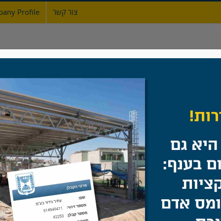
צור קשר
any Profile
ת
אודות
גדרות
מעקות ברזל
שערים
מגרש ספורט, קיבוץ עינת
בית
/
מה חדש
/
מגרש ספורט, קיבוץ עינת